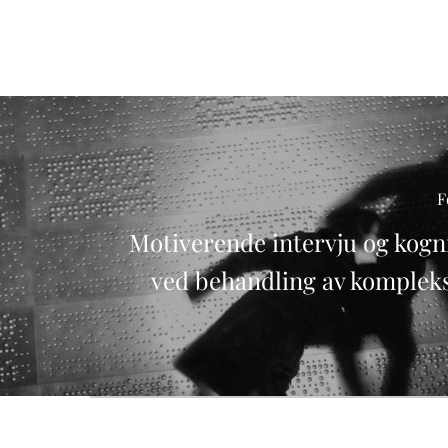
F
Motiverende intervju og kogni
ved behandling av kompleks