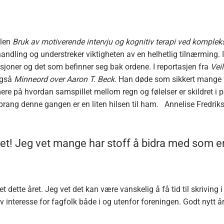
elen
B
ruk av motiverende intervju og kognitiv terapi ved kompleks
andling og understreker viktigheten av en helhetlig tilnærming. In
isjoner og det som befinner seg bak ordene. I reportasjen fra
Vei
også
Minneord over Aaron T. Beck.
Han døde som sikkert mange v
ere på hvordan samspillet mellom regn og følelser er skildret i poe
prang denne gangen er en liten hilsen til ham. Annelise Fredriksen
ret! Jeg vet mange har stoff å bidra med som er
ftet dette året. Jeg vet det kan være vanskelig å få tid til skriving
interesse for fagfolk både i og utenfor foreningen. Godt nytt år t