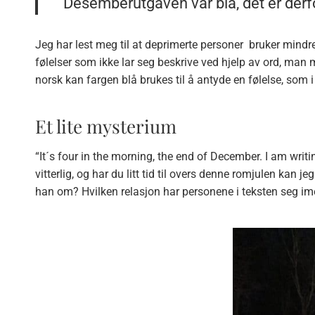
Desemberutgaven var blå, det er derfo
Jeg har lest meg til at deprimerte personer bruker mindre 
følelser som ikke lar seg beskrive ved hjelp av ord, man 
norsk kan fargen blå brukes til å antyde en følelse, som i
Et lite mysterium
“It´s four in the morning, the end of December. I am writin
vitterlig, og har du litt tid til overs denne romjulen kan 
han om? Hvilken relasjon har personene i teksten seg i