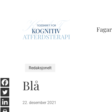
Skip
to
main
content
Fagar
Redaksjonelt
Blå
22. desember 2021