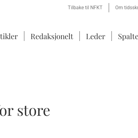
Tilbake til NFKT
Om tidsskr
tikler
Redaksjonelt
Leder
Spalt
or store