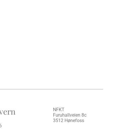
vern
NFKT
Furuhallveien 8c
3512 Hønefoss
6