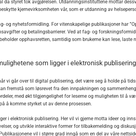
 da styret tok avgjørelsen. Utdanningsinstituttene mottar dessv
 å beskytte kjernevirksomheten vår, som er utdanning av helseperso
fag- og nyhetsformidling. For vitenskapelige publikasjoner har ”O
avgifter og betalingsbarrierer. Ved at fag- og forskningsformidlin
e beholder opphavsretten, samtidig som brukerne kan lese, laste n
lighetene som ligger i elektronisk publisering
når vi går over til digital publisering, det være seg å holde på tids
e kan fremstå som løsrevet fra den innpakningen og sammenheng
eler, med økt tilgjengelighet for leserne og muligheten til å vær
re på å komme styrket ut av denne prosessen.
 i elektronisk publisering. Her vil vi gjerne motta ideer og inn
ser, og utvikle interaktive former for tilbakemelding og diskusjon
 Publikasjonene vil i større grad inngå som en del av våre nettside