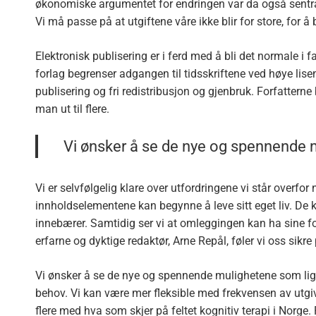
økonomiske argumentet for endringen var da også sentral
Vi må passe på at utgiftene våre ikke blir for store, for
Elektronisk publisering er i ferd med å bli det normale i 
forlag begrenser adgangen til tidsskriftene ved høye lisens
publisering og fri redistribusjon og gjenbruk. Forfattern
man ut til flere.
Vi ønsker å se de nye og spennende mu
Vi er selvfølgelig klare over utfordringene vi står overfor 
innholdselementene kan begynne å leve sitt eget liv. D
innebærer. Samtidig ser vi at omleggingen kan ha sine ford
erfarne og dyktige redaktør, Arne Repål, føler vi oss sik
Vi ønsker å se de nye og spennende mulighetene som ligger
behov. Vi kan være mer fleksible med frekvensen av utgivel
flere med hva som skjer på feltet kognitiv terapi i Norge.