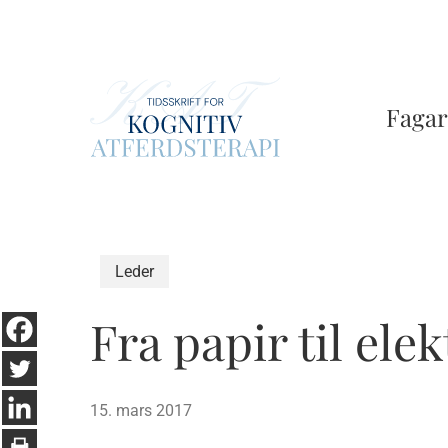
Skip
to
main
content
Fagar
Leder
Fra papir til ele
15. mars 2017