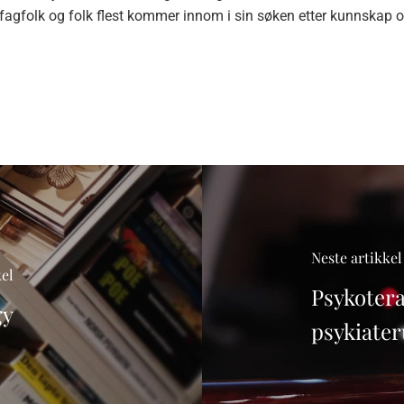
e fagfolk og folk flest kommer innom i sin søken etter kunnskap
Neste artikkel
kel
Psykotera
gy
psykiate