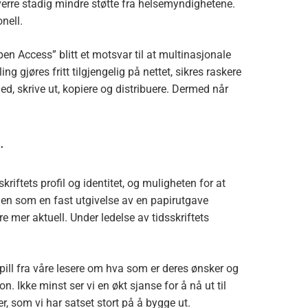
erre stadig mindre støtte fra helsemyndighetene.
nell.
pen Access” blitt et motsvar til at multinasjonale
g gjøres fritt tilgjengelig på nettet, sikres raskere
ed, skrive ut, kopiere og distribuere. Dermed når
.
skriftets profil og identitet, og muligheten for at
en som en fast utgivelse av en papirutgave
e mer aktuell. Under ledelse av tidsskriftets
spill fra våre lesere om hva som er deres ønsker og
. Ikke minst ser vi en økt sjanse for å nå ut til
r, som vi har satset stort på å bygge ut.