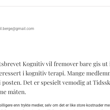
kil.berge@gmail.com
tsbrevet Kognitiv vil fremover bare gis ut 
nteressert i kognitiv terapi. Mange medlemm
 posten. Det er spesielt vemodig at Tidsskr
mme måten.
 billigere enn trykte medier, selv om det er like store kostnader 