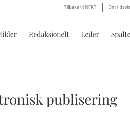
Tilbake til NFKT
Om tidsskr
tikler
Redaksjonelt
Leder
Spalt
ktronisk publisering