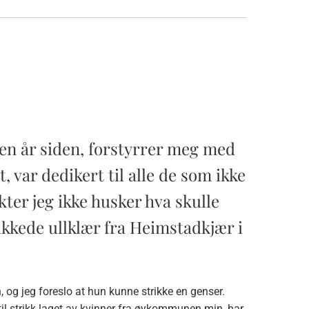
oen år siden, forstyrrer meg med
, var dedikert til alle de som ikke
ter jeg ikke husker hva skulle
trikkede ullklær fra Heimstadkjær i
, og jeg foreslo at hun kunne strikke en genser.
g til strikk laget av kvinner fra øykommunen min, har