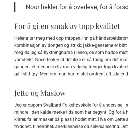
Nour hekler for å overleve, for å fors
For å gi en smak av topp kvalitet
Helena tar meg med opp trappen, inn på håndarbeidsromme
kombinasjon av dongeri og strikk; jakke-genserne er blitt b
meg da jeg så flyktningbarna i leiren, de som hadde mis
var sterkt. Noen tenker at det ikke er så farlig om det man 
ganger i et menneskeliv man virkelig trenger topp kvalitet
gå i slitt tøy. Men om man har mistet omtrent alt…da er de
Jette og Maslow
Jeg er oppom Svalbard Folkehøyskole for å undervise i mi
mindre i den kalde mørke tida som har begynt. Og for å 
klirrer, faller masker på plass i hodet mitt. Hva om Jett
trygghet, tilhørighet, anerkjennelse og selvrealisering. Jett