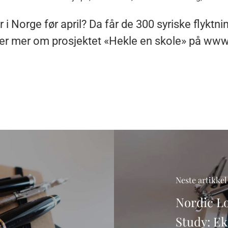
r i Norge før april? Da får de 300 syriske flykt
nner mer om prosjektet «Hekle en skole» på www
Neste artikkel
Nordic L
Study: Ek