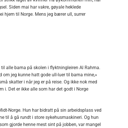
gsel. Siden mai har vakre, gøyale heklede
i hjem til Norge. Mens jeg bærer ull, surrer
til alle barna på skolen i flyktningleiren Al Rahma.
lad om jeg kunne hatt gode ull-luer til barna mine,»
små skatter i når jeg er på reise. Og ikke nok med
em i. Det er ikke alle som har det godt i Norge
Midt-Norge. Hun har bidratt på sin arbeidsplass ved
ene til å gå rundt i store sykehusmaskineri. Og hun
det som gjorde henne mest sint på jobben, var mangel