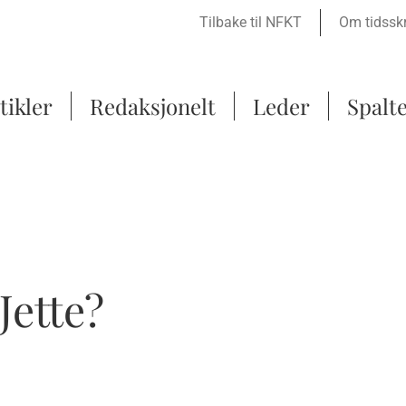
Tilbake til NFKT
Om tidsskr
tikler
Redaksjonelt
Leder
Spalt
Jette?