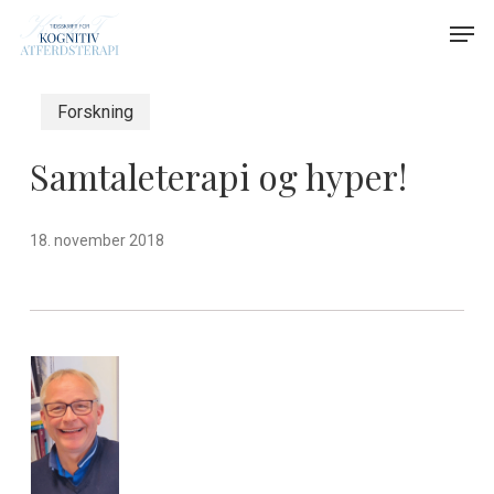
Skip
Menu
Men
to
main
content
Forskning
Samtaleterapi og hyper!
18. november 2018