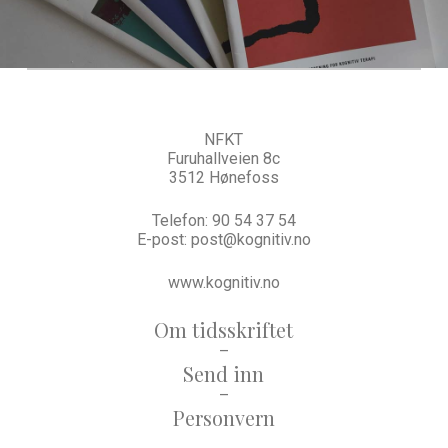
NFKT
Furuhallveien 8c
3512 Hønefoss
Telefon:
90 54 37 54
E-post:
post@kognitiv.no
www.kognitiv.no
Om tidsskriftet
–
Send inn
–
Personvern