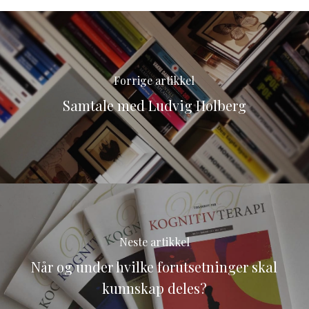
Forrige artikkel
Samtale med Ludvig Holberg
Neste artikkel
Når og under hvilke forutsetninger skal
kunnskap deles?