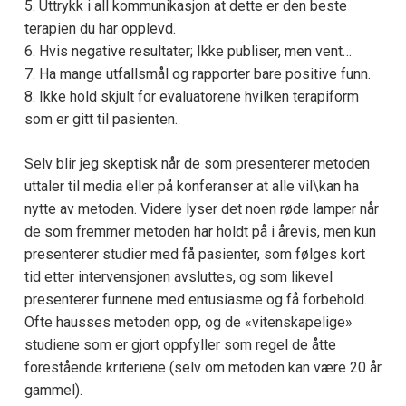
5. Uttrykk i all kommunikasjon at dette er den beste
terapien du har opplevd.
6. Hvis negative resultater; Ikke publiser, men vent…
7. Ha mange utfallsmål og rapporter bare positive funn.
8. Ikke hold skjult for evaluatorene hvilken terapiform
som er gitt til pasienten.
Selv blir jeg skeptisk når de som presenterer metoden
uttaler til media eller på konferanser at alle vil\kan ha
nytte av metoden. Videre lyser det noen røde lamper når
de som fremmer metoden har holdt på i årevis, men kun
presenterer studier med få pasienter, som følges kort
tid etter intervensjonen avsluttes, og som likevel
presenterer funnene med entusiasme og få forbehold.
Ofte hausses metoden opp, og de «vitenskapelige»
studiene som er gjort oppfyller som regel de åtte
forestående kriteriene (selv om metoden kan være 20 år
gammel).