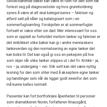
Selvavslørende bøker kan være et funn for den som har
forlest seg på diagnoselister og hvis grunnholdning
synes å være at alt skal kategoriseres – følelser og
atferd satt på nåler og katalogisert som i en
sommerfuglsamling. Forskjellen er at sommerfugler
fortsatt er vakre etter sin død. Mer interessant for oss
som er opptatt av forholdet mellom tanker og følelser er
det innblikket slike bøker kan gi i andre menneskers
tankeverden og den normalisering av egne tanker det
kan bidra til. Det kan også gi oss en pekepinn på hva
som skjer når slike tanker slippes ut i det fri. Kritikk– ja,
ros – ja, undergang – nei. Slik sett kan det være nyttig
lesning for den som sliter med å akseptere egne tanker
og handlinger selv når de ligger godt innenfor det som
må kunne kalles normalt.
Pasienter kan fort bortforklare åpenheten til personer
som dramatikeren Norén, forfatteren Knausgård,