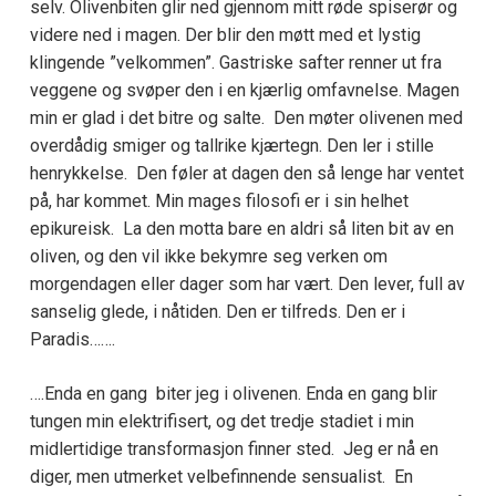
selv. Olivenbiten glir ned gjennom mitt røde spiserør og
videre ned i magen. Der blir den møtt med et lystig
klingende ”velkommen”. Gastriske safter renner ut fra
veggene og svøper den i en kjærlig omfavnelse. Magen
min er glad i det bitre og salte. Den møter olivenen med
overdådig smiger og tallrike kjærtegn. Den ler i stille
henrykkelse. Den føler at dagen den så lenge har ventet
på, har kommet. Min mages filosofi er i sin helhet
epikureisk. La den motta bare en aldri så liten bit av en
oliven, og den vil ikke bekymre seg verken om
morgendagen eller dager som har vært. Den lever, full av
sanselig glede, i nåtiden. Den er tilfreds. Den er i
Paradis…….
….Enda en gang biter jeg i olivenen. Enda en gang blir
tungen min elektrifisert, og det tredje stadiet i min
midlertidige transformasjon finner sted. Jeg er nå en
diger, men utmerket velbefinnende sensualist. En