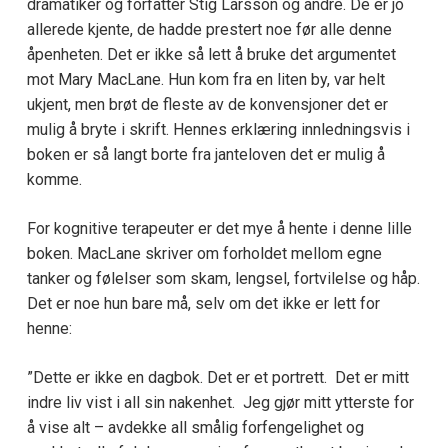
dramatiker og forfatter Stig Larsson og andre. De er jo
allerede kjente, de hadde prestert noe før alle denne
åpenheten. Det er ikke så lett å bruke det argumentet
mot Mary MacLane. Hun kom fra en liten by, var helt
ukjent, men brøt de fleste av de konvensjoner det er
mulig å bryte i skrift. Hennes erklæring innledningsvis i
boken er så langt borte fra janteloven det er mulig å
komme.
For kognitive terapeuter er det mye å hente i denne lille
boken. MacLane skriver om forholdet mellom egne
tanker og følelser som skam, lengsel, fortvilelse og håp.
Det er noe hun bare må, selv om det ikke er lett for
henne:
”Dette er ikke en dagbok. Det er et portrett. Det er mitt
indre liv vist i all sin nakenhet. Jeg gjør mitt ytterste for
å vise alt – avdekke all smålig forfengelighet og