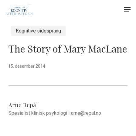
Skip
Menu
Men
to
main
content
Kognitive sidesprang
The Story of Mary MacLane
15. desember 2014
Arne Repål
Spesialist klinisk psykologi |
arne@repal.no