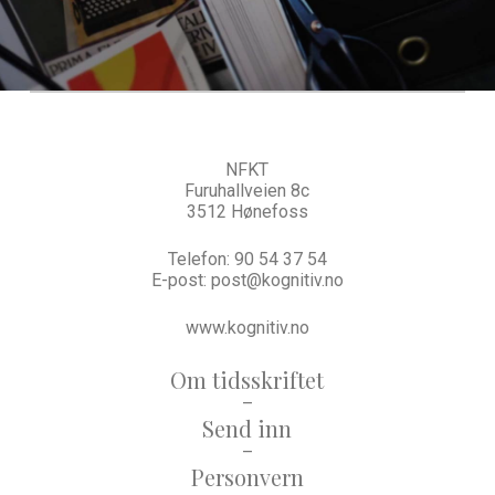
NFKT
Furuhallveien 8c
3512 Hønefoss
Telefon:
90 54 37 54
E-post:
post@kognitiv.no
www.kognitiv.no
Om tidsskriftet
–
Send inn
–
Personvern