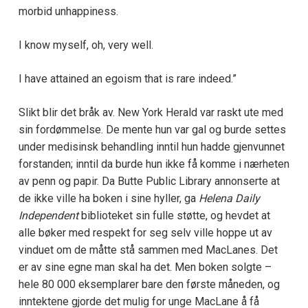
morbid unhappiness.
I know myself, oh, very well.
I have attained an egoism that is rare indeed.”
Slikt blir det bråk av. New York Herald var raskt ute med
sin fordømmelse. De mente hun var gal og burde settes
under medisinsk behandling inntil hun hadde gjenvunnet
forstanden; inntil da burde hun ikke få komme i nærheten
av penn og papir. Da Butte Public Library annonserte at
de ikke ville ha boken i sine hyller, ga
Helena Daily
Independent
biblioteket sin fulle støtte, og hevdet at
alle bøker med respekt for seg selv ville hoppe ut av
vinduet om de måtte stå sammen med MacLanes. Det
er av sine egne man skal ha det. Men boken solgte –
hele 80 000 eksemplarer bare den første måneden, og
inntektene gjorde det mulig for unge MacLane å få