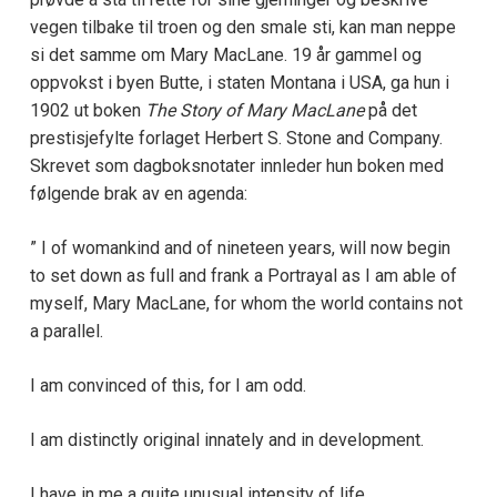
vegen tilbake til troen og den smale sti, kan man neppe
si det samme om Mary MacLane. 19 år gammel og
oppvokst i byen Butte, i staten Montana i USA, ga hun i
1902 ut boken
The Story of Mary MacLane
på det
prestisjefylte forlaget Herbert S. Stone and Company.
Skrevet som dagboksnotater innleder hun boken med
følgende brak av en agenda:
” I of womankind and of nineteen years, will now begin
to set down as full and frank a Portrayal as I am able of
myself, Mary MacLane, for whom the world contains not
a parallel.
I am convinced of this, for I am odd.
I am distinctly original innately and in development.
I have in me a quite unusual intensity of life.