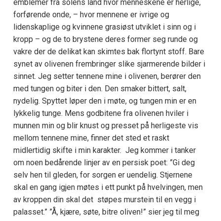
emblemer fra solens land hvor menneskene er herlige,
forførende onde, – hvor mennene er ivrige og
lidenskaplige og kvinnene grasiøst utviklet i sinn og i
kropp – og de to brystene deres former seg runde og
vakre der de delikat kan skimtes bak flortynt stoff. Bare
synet av olivenen frembringer slike sjarmerende bilder i
sinnet. Jeg setter tennene mine i olivenen, berører den
med tungen og biter i den. Den smaker bittert, salt,
nydelig. Spyttet løper den i møte, og tungen min er en
lykkelig tunge. Mens godbitene fra olivenen hviler i
munnen min og blir knust og presset på herligeste vis
mellom tennene mine, finner det sted et raskt
midlertidig skifte i min karakter. Jeg kommer i tanker
om noen bedårende linjer av en persisk poet: ”Gi deg
selv hen til gleden, for sorgen er uendelig. Stjernene
skal en gang igjen møtes i ett punkt på hvelvingen, men
av kroppen din skal det støpes murstein til en vegg i
palasset.” ”Å, kjære, søte, bitre oliven!” sier jeg til meg