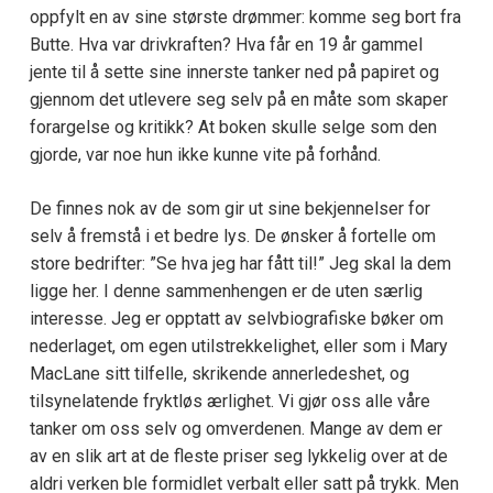
oppfylt en av sine største drømmer: komme seg bort fra
Butte. Hva var drivkraften? Hva får en 19 år gammel
jente til å sette sine innerste tanker ned på papiret og
gjennom det utlevere seg selv på en måte som skaper
forargelse og kritikk? At boken skulle selge som den
gjorde, var noe hun ikke kunne vite på forhånd.
De finnes nok av de som gir ut sine bekjennelser for
selv å fremstå i et bedre lys. De ønsker å fortelle om
store bedrifter: ”Se hva jeg har fått til!” Jeg skal la dem
ligge her. I denne sammenhengen er de uten særlig
interesse. Jeg er opptatt av selvbiografiske bøker om
nederlaget, om egen utilstrekkelighet, eller som i Mary
MacLane sitt tilfelle, skrikende annerledeshet, og
tilsynelatende fryktløs ærlighet. Vi gjør oss alle våre
tanker om oss selv og omverdenen. Mange av dem er
av en slik art at de fleste priser seg lykkelig over at de
aldri verken ble formidlet verbalt eller satt på trykk. Men