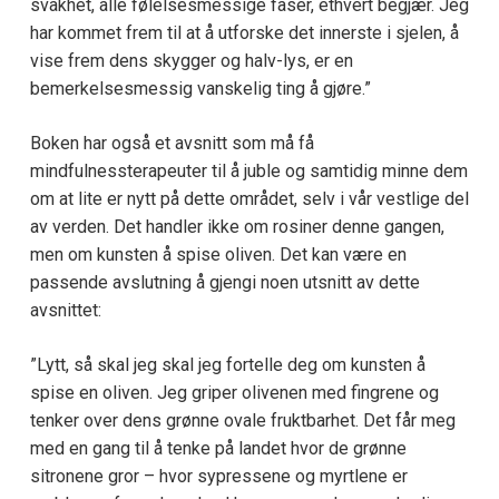
svakhet, alle følelsesmessige faser, ethvert begjær. Jeg
har kommet frem til at å utforske det innerste i sjelen, å
vise frem dens skygger og halv-lys, er en
bemerkelsesmessig vanskelig ting å gjøre.”
Boken har også et avsnitt som må få
mindfulnessterapeuter til å juble og samtidig minne dem
om at lite er nytt på dette området, selv i vår vestlige del
av verden. Det handler ikke om rosiner denne gangen,
men om kunsten å spise oliven. Det kan være en
passende avslutning å gjengi noen utsnitt av dette
avsnittet:
”Lytt, så skal jeg skal jeg fortelle deg om kunsten å
spise en oliven. Jeg griper olivenen med fingrene og
tenker over dens grønne ovale fruktbarhet. Det får meg
med en gang til å tenke på landet hvor de grønne
sitronene gror – hvor sypressene og myrtlene er