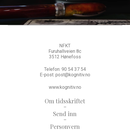
NFKT
Furuhallveien 8c
3512 Hønefoss
Telefon:
90 54 37 54
E-post:
post@kognitiv.no
www.kognitiv.no
Om tidsskriftet
–
Send inn
–
Personvern