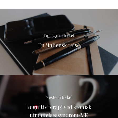
Forrige artikkel
En italiensk reise
Neste artikkel
Kognitiv terapi ved kronisk
utmattelsessyndrom/ME