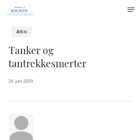
Skip
Menu
Men
to
main
content
Arkiv
Tanker og
tantrekkesmerter
26. juni 2009