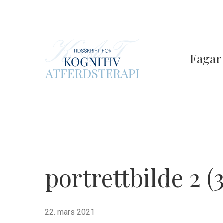
Skip
to
main
content
Fagart
portrettbilde 2 (3
22. mars 2021