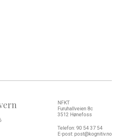
vern
NFKT
Furuhallveien 8c
3512 Hønefoss
6
Telefon:
90 54 37 54
E-post:
post@kognitiv.no