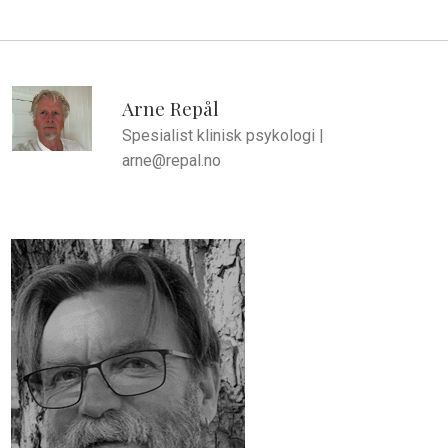
Arne Repål
Spesialist klinisk psykologi |
arne@repal.no