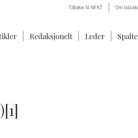
Tilbake til NFKT
Om tidsskr
ikler
Redaksjonelt
Leder
Spalte
)[1]