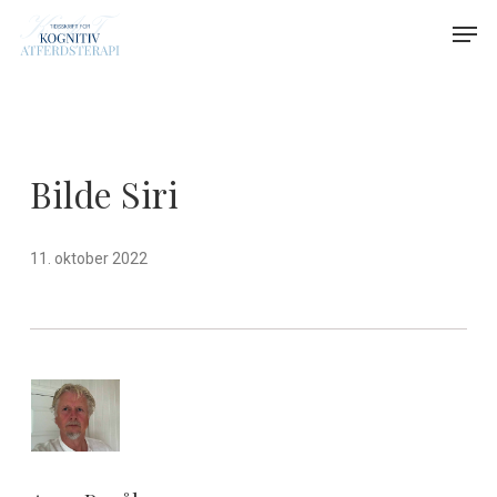
Skip
Menu
Men
to
main
content
Bilde Siri
11. oktober 2022