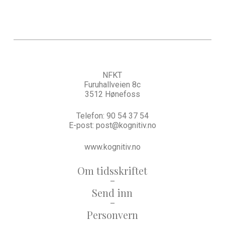
NFKT
Furuhallveien 8c
3512 Hønefoss
Telefon:
90 54 37 54
E-post:
post@kognitiv.no
www.kognitiv.no
Om tidsskriftet
–
Send inn
–
Personvern