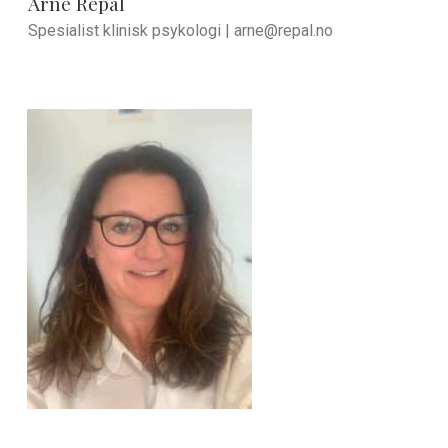
Arne Repål
Spesialist klinisk psykologi |
arne@repal.no