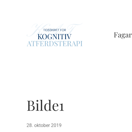
Skip
to
main
content
Fagar
Bilde1
28. oktober 2019