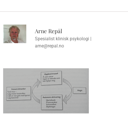
Arne Repål
Spesialist klinisk psykologi |
arne@repal.no