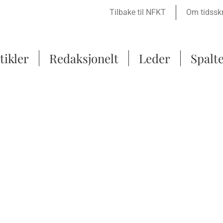
Tilbake til NFKT
Om tidsskr
tikler
Redaksjonelt
Leder
Spalt