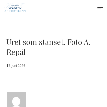
Skip
Menu
Men
to
main
content
Uret som stanset. Foto A.
Repål
17. juni 2026