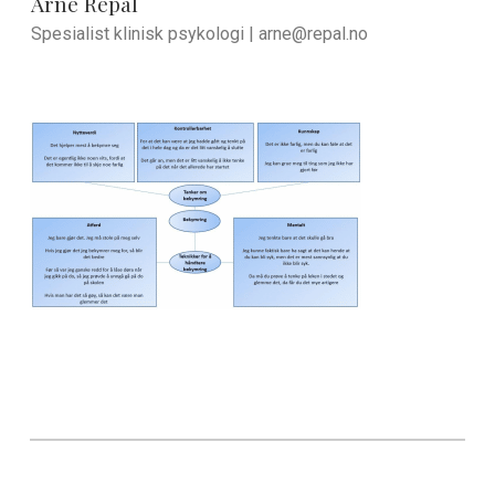
Arne Repål
Spesialist klinisk psykologi |
arne@repal.no