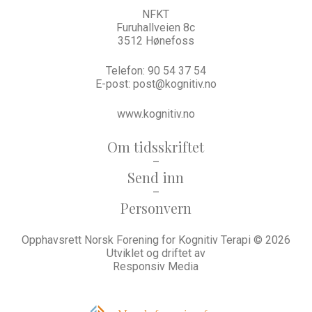
NFKT
Furuhallveien 8c
3512 Hønefoss
Telefon:
90 54 37 54
E-post:
post@kognitiv.no
www.kognitiv.no
Om tidsskriftet
–
Send inn
–
Personvern
Opphavsrett Norsk Forening for Kognitiv Terapi © 2026
Utviklet og driftet av
Responsiv Media