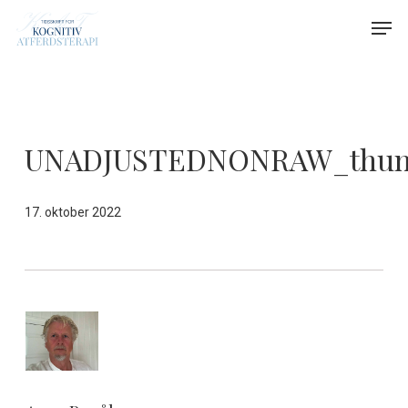
Skip
Menu
Men
to
main
content
UNADJUSTEDNONRAW_thum
17. oktober 2022