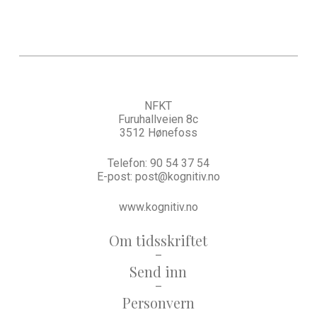
NFKT
Furuhallveien 8c
3512 Hønefoss
Telefon:
90 54 37 54
E-post:
post@kognitiv.no
www.kognitiv.no
Om tidsskriftet
–
Send inn
–
Personvern