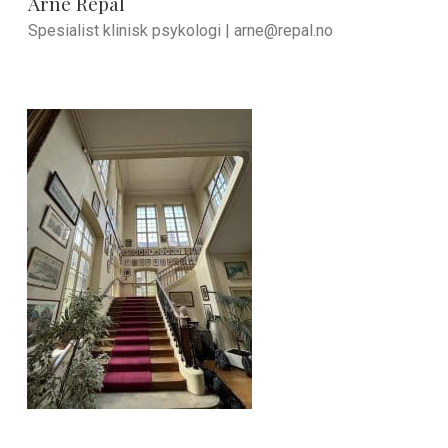
Arne Repål
Spesialist klinisk psykologi |
arne@repal.no