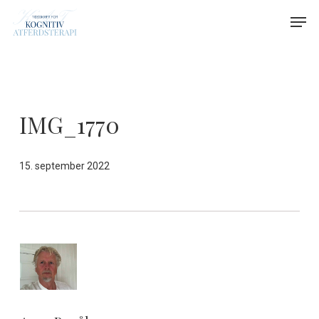
Skip
Menu
Men
to
main
content
IMG_1770
15. september 2022