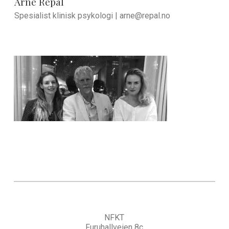
Arne Repål
Spesialist klinisk psykologi |
arne@repal.no
NFKT
Furuhallveien 8c