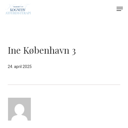
Skip
Menu
Men
to
main
content
Ine København 3
24. april 2025