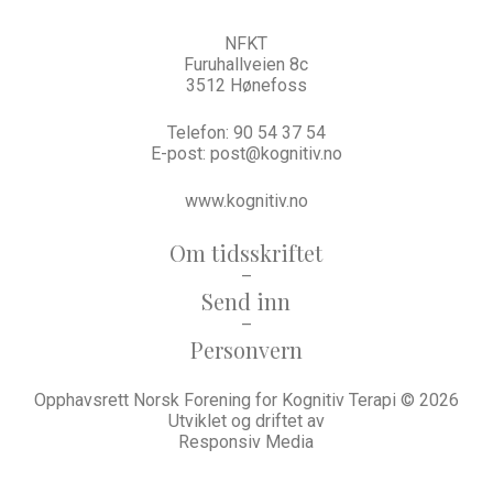
NFKT
Furuhallveien 8c
3512 Hønefoss
Telefon:
90 54 37 54
E-post:
post@kognitiv.no
www.kognitiv.no
Om tidsskriftet
–
Send inn
–
Personvern
Opphavsrett Norsk Forening for Kognitiv Terapi © 2026
Utviklet og driftet av
Responsiv Media