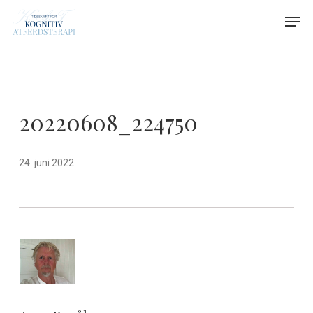
Skip
Menu
Men
to
main
content
20220608_224750
24. juni 2022