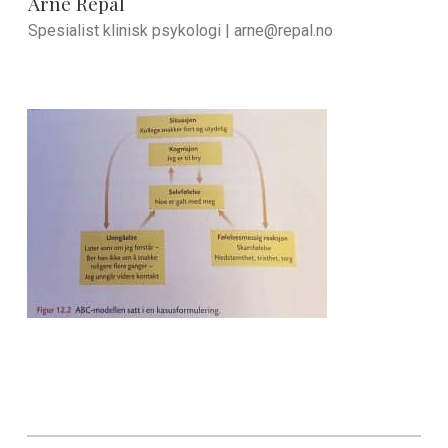
Arne Repål
Spesialist klinisk psykologi |
arne@repal.no