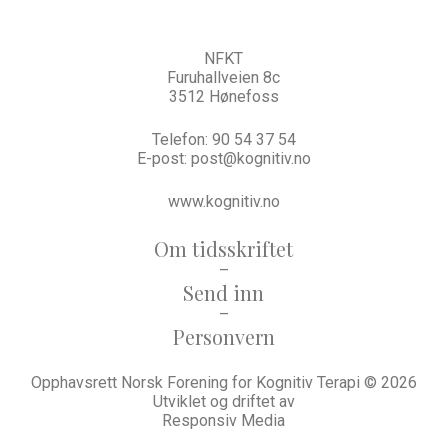
NFKT
Furuhallveien 8c
3512 Hønefoss
Telefon:
90 54 37 54
E-post:
post@kognitiv.no
www.kognitiv.no
Om tidsskriftet
–
Send inn
–
Personvern
Opphavsrett Norsk Forening for Kognitiv Terapi © 2026
Utviklet og driftet av
Responsiv Media