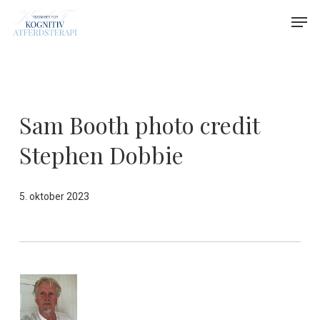
Skip
Menu
Men
to
main
content
Sam Booth photo credit
Stephen Dobbie
5. oktober 2023