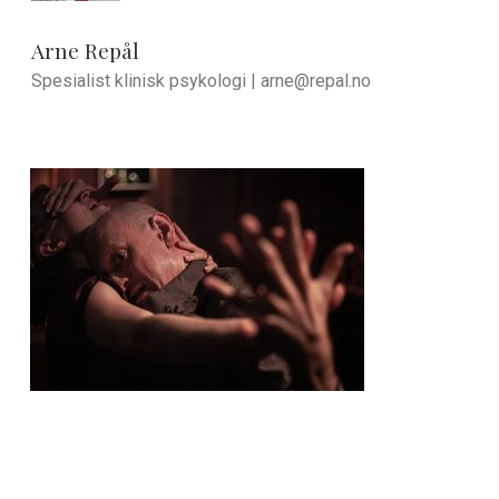
Arne Repål
Spesialist klinisk psykologi |
arne@repal.no