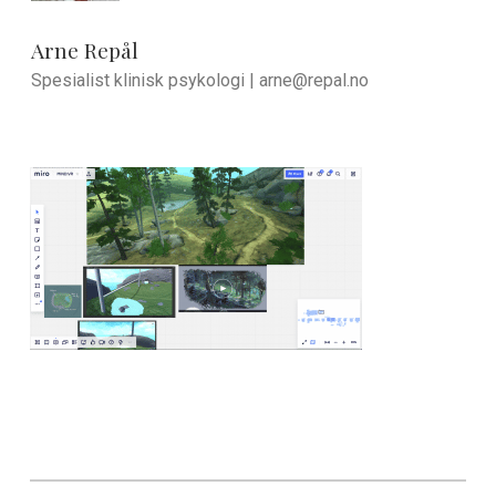
Arne Repål
Spesialist klinisk psykologi |
arne@repal.no