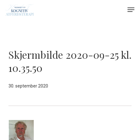
Skip
Menu
Men
to
main
content
Skjermbilde 2020-09-25 kl.
10.35.50
30. september 2020