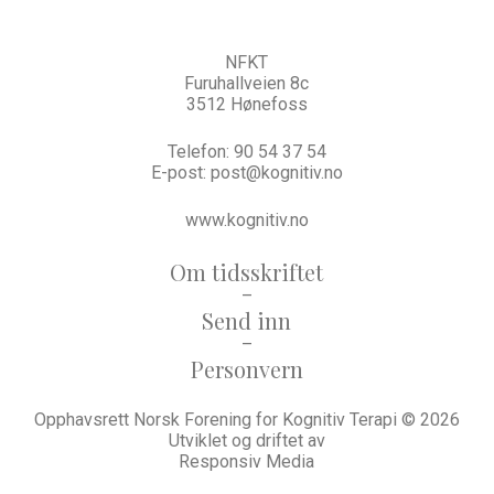
NFKT
Furuhallveien 8c
3512 Hønefoss
Telefon:
90 54 37 54
E-post:
post@kognitiv.no
www.kognitiv.no
Om tidsskriftet
–
Send inn
–
Personvern
Opphavsrett Norsk Forening for Kognitiv Terapi © 2026
Utviklet og driftet av
Responsiv Media