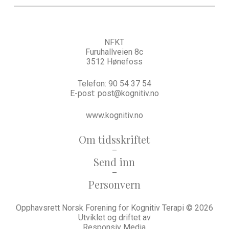
NFKT
Furuhallveien 8c
3512 Hønefoss
Telefon:
90 54 37 54
E-post:
post@kognitiv.no
www.kognitiv.no
Om tidsskriftet
–
Send inn
–
Personvern
Opphavsrett Norsk Forening for Kognitiv Terapi © 2026
Utviklet og driftet av
Responsiv Media