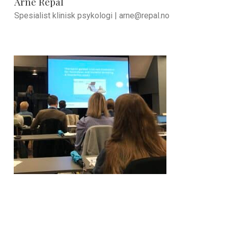
Arne Repål
Spesialist klinisk psykologi |
arne@repal.no