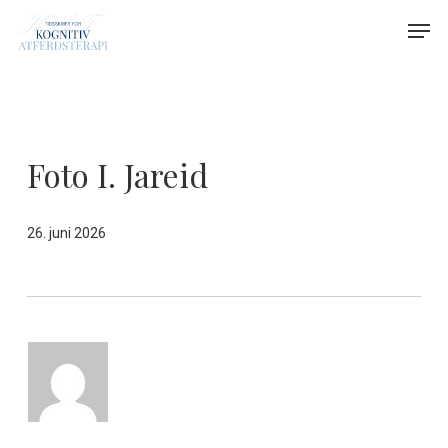
Skip
Menu
Men
to
main
content
Foto I. Jareid
26. juni 2026