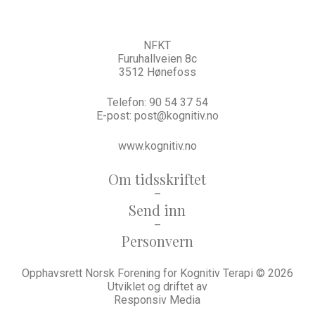
NFKT
Furuhallveien 8c
3512 Hønefoss
Telefon:
90 54 37 54
E-post:
post@kognitiv.no
www.kognitiv.no
Om tidsskriftet
–
Send inn
–
Personvern
Opphavsrett Norsk Forening for Kognitiv Terapi © 2026
Utviklet og driftet av
Responsiv Media