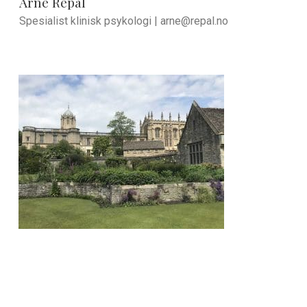
Arne Repål
Spesialist klinisk psykologi |
arne@repal.no