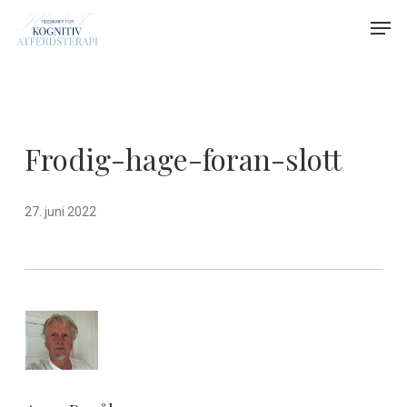
Skip
Menu
Men
to
main
content
Frodig-hage-foran-slott
27. juni 2022