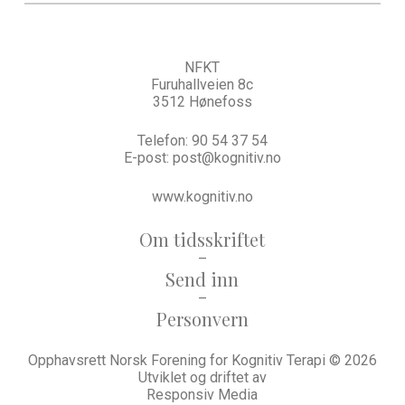
NFKT
Furuhallveien 8c
3512 Hønefoss
Telefon:
90 54 37 54
E-post:
post@kognitiv.no
www.kognitiv.no
Om tidsskriftet
–
Send inn
–
Personvern
Opphavsrett Norsk Forening for Kognitiv Terapi © 2026
Utviklet og driftet av
Responsiv Media