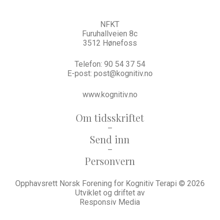
NFKT
Furuhallveien 8c
3512 Hønefoss
Telefon:
90 54 37 54
E-post:
post@kognitiv.no
www.kognitiv.no
Om tidsskriftet
–
Send inn
–
Personvern
Opphavsrett Norsk Forening for Kognitiv Terapi © 2026
Utviklet og driftet av
Responsiv Media