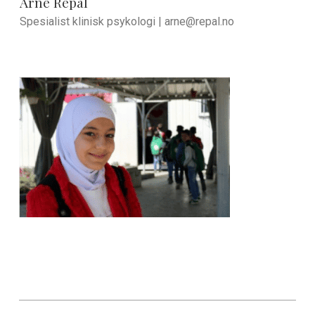
Arne Repål
Spesialist klinisk psykologi |
arne@repal.no