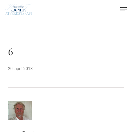
Skip
Menu
Men
to
main
content
6
20. april 2018