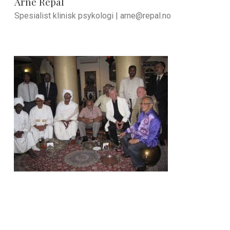
Arne Repål
Spesialist klinisk psykologi |
arne@repal.no