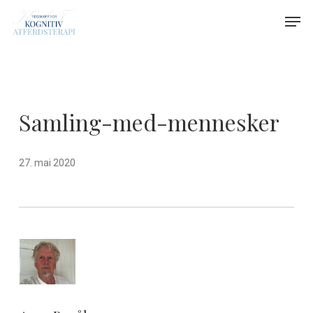
Skip
Menu
Men
to
main
content
Samling-med-mennesker
27. mai 2020