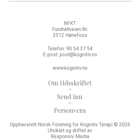
NFKT
Furuhallveien 8c
3512 Hønefoss
Telefon:
90 54 37 54
E-post:
post@kognitiv.no
www.kognitiv.no
Om tidsskriftet
–
Send inn
–
Personvern
Opphavsrett Norsk Forening for Kognitiv Terapi © 2026
Utviklet og driftet av
Responsiv Media