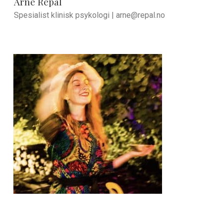
Arne Repål
Spesialist klinisk psykologi |
arne@repal.no