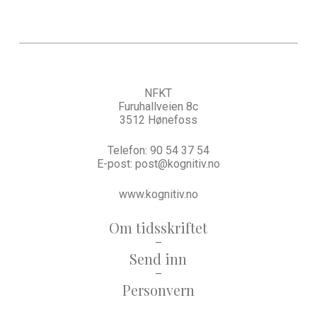
NFKT
Furuhallveien 8c
3512 Hønefoss
Telefon:
90 54 37 54
E-post:
post@kognitiv.no
www.kognitiv.no
Om tidsskriftet
–
Send inn
–
Personvern