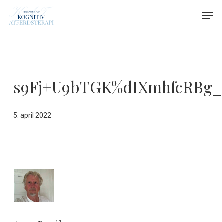
Skip
Menu
Men
to
main
content
s9Fj+U9bTGK%dIXmhfcRBg_
5. april 2022