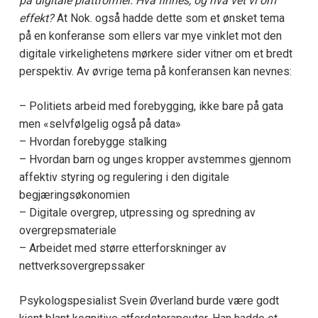
på digitale plattformer. Hva finnes, og hva vet vi om
effekt?
At Nok. også hadde dette som et ønsket tema
på en konferanse som ellers var mye vinklet mot den
digitale virkelighetens mørkere sider vitner om et bredt
perspektiv. Av øvrige tema på konferansen kan nevnes:
– Politiets arbeid med forebygging, ikke bare på gata
men «selvfølgelig også på data»
– Hvordan forebygge stalking
– Hvordan barn og unges kropper avstemmes gjennom
affektiv styring og regulering i den digitale
begjæringsøkonomien
– Digitale overgrep, utpressing og spredning av
overgrepsmateriale
– Arbeidet med større etterforskninger av
nettverksovergrepssaker
Psykologspesialist Svein Øverland burde være godt