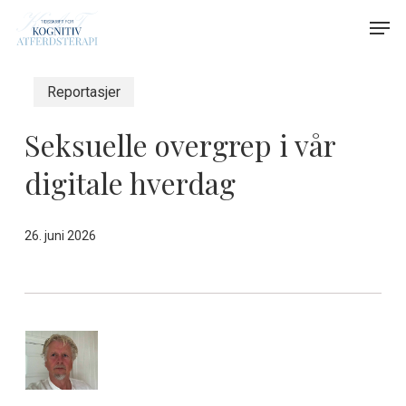
Skip
Menu
Men
to
main
content
Reportasjer
Seksuelle overgrep i vår
digitale hverdag
26. juni 2026