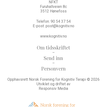
NFKT
Furuhallveien 8c
3512 Hønefoss
Telefon:
90 54 37 54
E-post:
post@kognitiv.no
www.kognitiv.no
Om tidsskriftet
–
Send inn
–
Personvern
Opphavsrett Norsk Forening for Kognitiv Terapi © 2026
Utviklet og driftet av
Responsiv Media