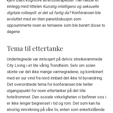
kjent blant kognitive atferdsterapeuter. Han hadde et
innlegg med tittelen
Kunstig intelligens og seksuelle
digitale rollespill: er det så farlig da?
Konferansen ble
avsluttet med en liten paneldiskusjon som
oppsummerte noen av temaene som ble berørt disse to
dagene.
Tema til ettertanke
Undertegnede var innlosjert på delvis streikerammede
City Living i et lite vårlig Trondheim. Selv om solen
skinte var det ikke mange varmegradene, og kombinert
med en sur vind fra nord innbød det ikke til byvandring.
Det overordnede tema for konferansen ble heller
utgangspunkt for noen ettertanker på det lille
hotellrommet. Den sosiale virkeligheten vi befinner oss i
er ikke lenger begrenset i tid og rom. Det som kan ha
alvorlig innvirkning på våre liv, enten som enkeltstående