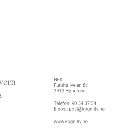
vern
NFKT
Furuhallveien 8c
3512 Hønefoss
6
Telefon:
90 54 37 54
E-post:
post@kognitiv.no
www.kognitiv.no