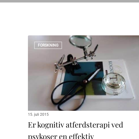
Er
FORSKNING
kognitiv
atferdsterapi
ved
psykoser
en
effektiv
behandlingsform?
15. juli 2015
Er kognitiv atferdsterapi ved
psykoser en effektiv