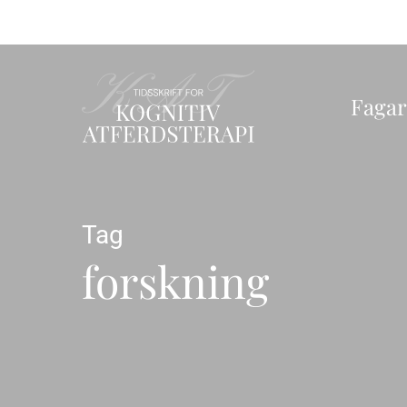
Skip
to
main
content
Fagar
Tag
forskning