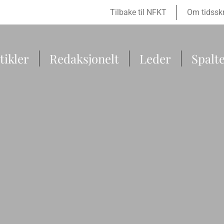
Tilbake til NFKT
Om tidsskr
tikler
Redaksjonelt
Leder
Spalt