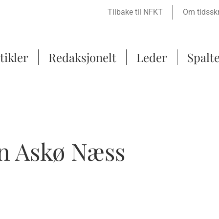
Tilbake til NFKT
Om tidsskr
tikler
Redaksjonelt
Leder
Spalt
an Askø Næss