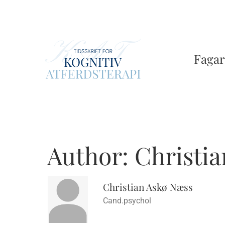
Skip
to
main
content
Fagar
Author:
Christi
Christian Askø Næss
Cand.psychol