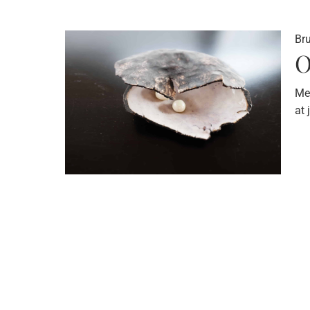
Br
O
Med
at 