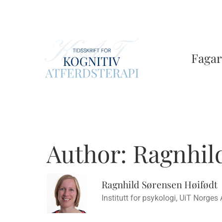
Skip
to
main
content
Fagar
Author:
Ragnhil
Ragnhild Sørensen Høifødt
Institutt for psykologi, UiT Norge