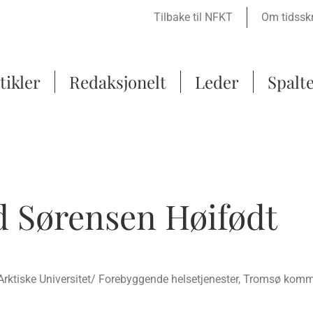
Tilbake til NFKT
Om tidsskr
tikler
Redaksjonelt
Leder
Spalt
d Sørensen Høifødt
s Arktiske Universitet/ Forebyggende helsetjenester, Tromsø ko