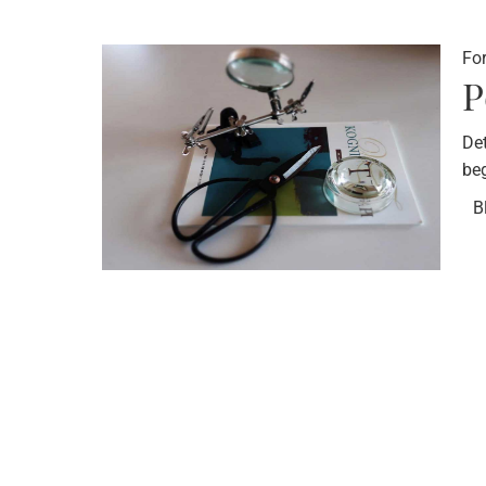
Fo
P
Det
be
B