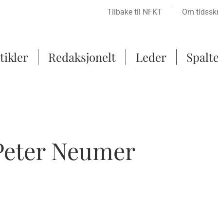
Tilbake til NFKT
Om tidsskr
tikler
Redaksjonelt
Leder
Spalt
eter Neumer