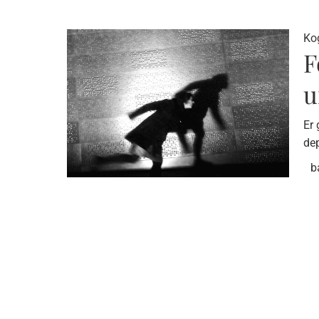
Kog
F
u
Er 
dep
b