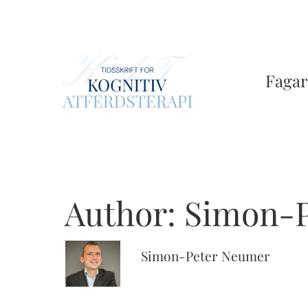
Skip
to
main
content
Fagar
Author:
Simon-P
Simon-Peter Neumer