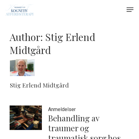
Skip
Menu
Men
to
main
content
Author:
Stig Erlend
Midtgård
Stig Erlend Midtgård
Anmeldelser
Behandling av
traumer og
traumatisk sorg hos