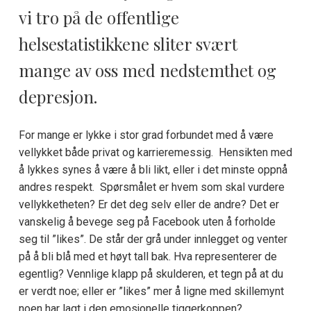
vi tro på de offentlige
helsestatistikkene sliter svært
mange av oss med nedstemthet og
depresjon.
For mange er lykke i stor grad forbundet med å være
vellykket både privat og karrieremessig. Hensikten med
å lykkes synes å være å bli likt, eller i det minste oppnå
andres respekt. Spørsmålet er hvem som skal vurdere
vellykketheten? Er det deg selv eller de andre? Det er
vanskelig å bevege seg på Facebook uten å forholde
seg til ”likes”. De står der grå under innlegget og venter
på å bli blå med et høyt tall bak. Hva representerer de
egentlig? Vennlige klapp på skulderen, et tegn på at du
er verdt noe; eller er ”likes” mer å ligne med skillemynt
noen har lagt i den emosjonelle tiggerkoppen?