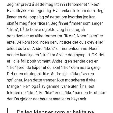
Jeg har prøvd å sette meg litt inn i fenomenet ”likes”.
Hva uttrykker de egentlig. Hva tenker folk om dem. Jeg
finner en del oppslag på nettet om hvordan jeg kan
skaffe meg flere ”likes”. Jeg finner firmaer som selger
”likes”, både falske og ekte. Jeg finner også
beskrivelser av ulike former for ”likes”. Noen ”likes” er
ekte. De kom fordi noen genuint likte det du skrev eller
bildet du la ut. Andre ”likes” er mer tvilsomme. Noen
sender kanskje en ”like” for å vise deg sympati. OK, det
er i alle fall positivt ment. Andre igjen sender deg en
”like” fordi de håper at du skal ”like” dem neste gang.
Det er en strategisk like. Andre igjen ”liker” av ren
høflighet. Men dette trenger ikke mottakeren å vite.
Mange ”liker” også av gammel vane uten å ha lest
teksten de ”liker”. En ”like” er en ”like” når den først står
der. Da gjelder det bare at antallet er høyt nok.
De jeg kjenner som er hekta på