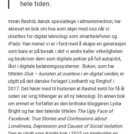
hele tiden.
Imran Rashid, dansk spesiallege i allmennmedisin, har
skrevet en bok om hva som skjer med oss når vi
utsettes for digital teknologi som smarttelefoner og
iPads. Han mener vi er i ferd med å skape en generasjon
som bare er på besøk i det vi andre kaller virkeligheten
og beskriver dem som digitale junkier på full autopilot,
låst i digitale belønningssystemer. Boken, som har
tittelen
Sluk – kunsten at overleve i en digital verden
, er
utgitt på det danske forlaget Lindhardt og Ringhof i
2017. Det hører med til historien at Rashid inntil for få år
siden var ivrig tilhenger av all ny teknologi. En annen bok
om emnet er forfattet av den brittiske bloggeren Lydia
Bright og har den talende tittelen
The Ugly Face of
Facebook: True Stories and Confessions about
Loneliness, Depression and Causes of Social Isolation.
Den er utgitt som Kindle bok i 2015 og inneholder en