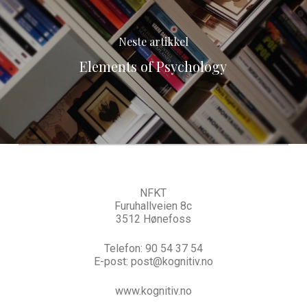
Neste artikkel
Elements of Psychology
NFKT
Furuhallveien 8c
3512 Hønefoss
Telefon:
90 54 37 54
E-post:
post@kognitiv.no
www.kognitiv.no