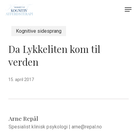
Skip
Menu
Men
to
main
content
Kognitive sidesprang
Da Lykkeliten kom til
verden
15. april 2017
Arne Repål
Spesialist klinisk psykologi |
arne@repal.no