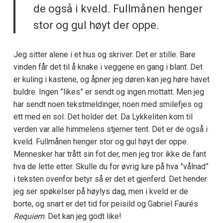
de også i kveld. Fullmånen henger
stor og gul høyt der oppe.
Jeg sitter alene i et hus og skriver. Det er stille. Bare
vinden får det til å knake i veggene en gang i blant. Det
er kuling i kastene, og åpner jeg døren kan jeg høre havet
buldre. Ingen ”likes” er sendt og ingen mottatt. Men jeg
har sendt noen tekstmeldinger, noen med smilefjes og
ett med en sol. Det holder det. Da Lykkeliten kom til
verden var alle himmelens stjerner tent. Det er de også i
kveld. Fullmånen henger stor og gul høyt der oppe.
Mennesker har trått sin fot der, men jeg tror ikke de fant
hva de lette etter. Skulle du for øvrig lure på hva ”vålnad”
i teksten ovenfor betyr så er det et gjenferd. Det hender
jeg ser spøkelser på høylys dag, men i kveld er de
borte, og snart er det tid for peisild og Gabriel Faurés
Requiem
. Det kan jeg godt like!