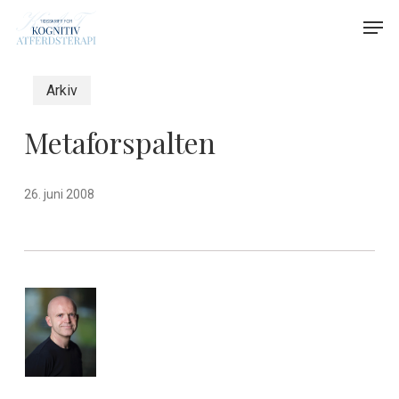
Skip
Menu
Men
to
main
content
Arkiv
Metaforspalten
26. juni 2008