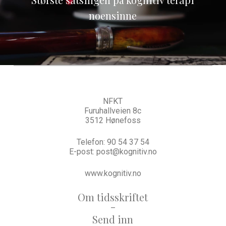
noensinne
NFKT
Furuhallveien 8c
3512 Hønefoss
Telefon:
90 54 37 54
E-post:
post@kognitiv.no
www.kognitiv.no
Om tidsskriftet
–
Send inn