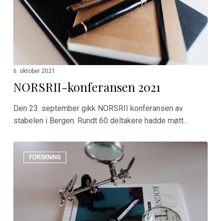
6. oktober 2021
NORSRII-konferansen 2021
Den 23. september gikk NORSRII konferansen av
stabelen i Bergen. Rundt 60 deltakere hadde møtt…
Mer
FORSKNING
optimal
kognitiv
terapi
med
ny