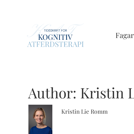
Skip
to
main
content
Fagar
Author:
Kristin
Kristin Lie Romm