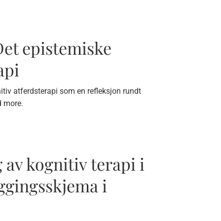
Det epistemiske
api
nitiv atferdsterapi som en refleksjon rundt
 more.
av kognitiv terapi i
eggingsskjema i