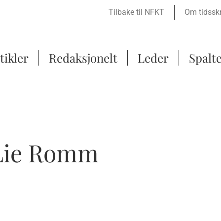
Tilbake til NFKT
Om tidsskr
tikler
Redaksjonelt
Leder
Spalt
 Lie Romm