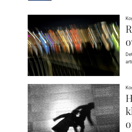
Kog
R
o
Det
art
Kog
H
k
o