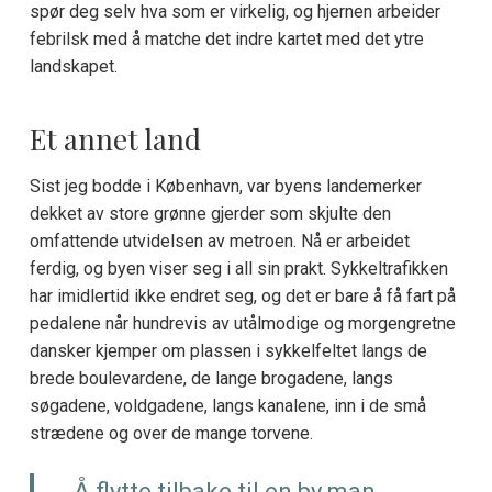
spør deg selv hva som er virkelig, og hjernen arbeider
febrilsk med å matche det indre kartet med det ytre
landskapet.
Et annet land
Sist jeg bodde i København, var byens landemerker
dekket av store grønne gjerder som skjulte den
omfattende utvidelsen av metroen. Nå er arbeidet
ferdig, og byen viser seg i all sin prakt. Sykkeltrafikken
har imidlertid ikke endret seg, og det er bare å få fart på
pedalene når hundrevis av utålmodige og morgengretne
dansker kjemper om plassen i sykkelfeltet langs de
brede boulevardene, de lange brogadene, langs
søgadene, voldgadene, langs kanalene, inn i de små
strædene og over de mange torvene.
Å flytte tilbake til en by man