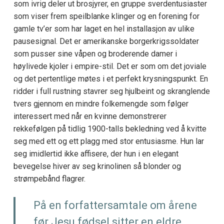
som ivrig deler ut brosjyrer, en gruppe sverdentusiaster
som viser frem speilblanke klinger og en forening for
gamle tv’er som har laget en hel installasjon av ulike
pausesignal. Det er amerikanske borgerkrigssoldater
som pusser sine våpen og broderende damer i
høylivede kjoler i empire-stil. Det er som om det joviale
og det pertentlige møtes i et perfekt krysningspunkt. En
ridder i full rustning stavrer seg hjulbeint og skranglende
tvers gjennom en mindre folkemengde som følger
interessert med når en kvinne demonstrerer
rekkefølgen på tidlig 1900-talls bekledning ved å kvitte
seg med ett og ett plagg med stor entusiasme. Hun lar
seg imidlertid ikke affisere, der hun i en elegant
bevegelse hiver av seg krinolinen så blonder og
strømpebånd flagrer.
På en forfattersamtale om årene
før Jesu fødsel sitter en eldre