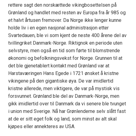
rettere sagt den norskættede vikingbosettelsen på
Grønland og handlet med resten av Europa fra år 985 og
et halvt årtusen fremover. Da Norge ikke lenger kunne
holde liv i en egen nasjonal administrasjon etter
Svartedauen, ble vi som kjent de neste 400 årene del av
tvillingriket Danmark-Norge. Riktignok en periode uten
selvstyre, men også en tid som førte til blomstrende
økonomi og befolkningsvekst for Norge. Grunnen til at
det ble gjenetablert kontakt med Grønland var at
Harstaværingen Hans Egede i 1721 ønsket å kristne
vikingene på den gigantiske øya. De var imidlertid
kristne allerede, men viktigere, de var på mystisk vis
forsvunnet. Grønland ble del av Danmark-Norge, men
gikk imidlertid over til Danmark da vi senere ble tvunget
i union med Sverige. Nå har Grønlenderne selv slått fast
at de er sitt eget folk og land, som minst av alt skal
kjøpes eller annekteres av USA.