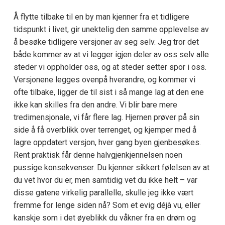
Å flytte tilbake til en by man kjenner fra et tidligere
tidspunkt i livet, gir unektelig den samme opplevelse av
å besøke tidligere versjoner av seg selv. Jeg tror det
både kommer av at vi legger igjen deler av oss selv alle
steder vi oppholder oss, og at steder setter spor i oss.
Versjonene legges ovenpå hverandre, og kommer vi
ofte tilbake, ligger de til sist i så mange lag at den ene
ikke kan skilles fra den andre. Vi blir bare mere
tredimensjonale, vi får flere lag. Hjernen prøver på sin
side å få overblikk over terrenget, og kjemper med å
lagre oppdatert versjon, hver gang byen gjenbesøkes.
Rent praktisk får denne halvgjenkjennelsen noen
pussige konsekvenser. Du kjenner sikkert følelsen av at
du vet hvor du er, men samtidig vet du ikke helt – var
disse gatene virkelig parallelle, skulle jeg ikke vært
fremme for lenge siden nå? Som et evig déjà vu, eller
kanskje som i det øyeblikk du våkner fra en drøm og