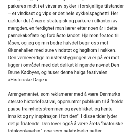
parkeres midt i et virvar av sykler i forskjellige tilstander
– et vindkast og vips er det hele sykkelspaghetti. Her
gjelder det å være strategisk og parkere i utkanten av
mengden, en ferdighet man lærer etter noen år i dette
pannekakeflate og forblåste landet. Hjelmen festes til
låsen, og jeg og min bedre halvdel begir oss mot
Øksnehallen med sure vindstøt og haglkorn i nakken.
Den verneverdige murstensbygningen vi er på vei mot
ligger i området med det delikat klingende navnet Den
Brune Kødbyen, og huser denne helga festivalen
«Historiske Dage.»
Arrangementet, som reklamerer med å være Danmarks
største historiefestival, oppmuntrer publikum til å “holde
pause fra nyhetsstrømmen og øyeblikket, og hente
innsikt og ny inspirasjon i fortiden”. I disse tider lyder
det jo fristende. Den lover også å være årets “historiske
totalopplevelse”, noe som selvfølgelig setter