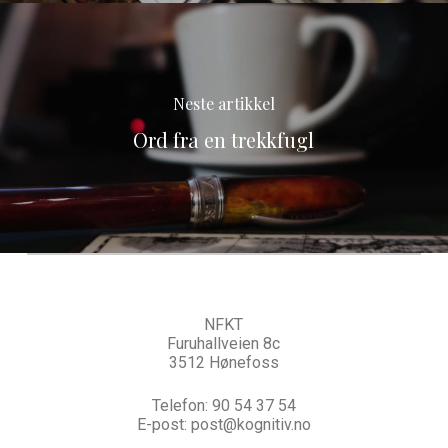
Neste artikkel
Ord fra en trekkfugl
NFKT
Furuhallveien 8c
3512 Hønefoss
Telefon:
90 54 37 54
E-post:
post@kognitiv.no