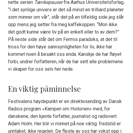
nette serien
Tænkepauser
fra Aarhus Universitetsforlag
.
“I det synlige univers er det så minst en trilliard planeter
som minner om vår”, står det på en tilfeldig side jeg slår
opp mens jeg setter fra meg kaffekoppen. “Mon ikke
det godt kunne være liv på en enkelt eller to av dem?”
På neste side står det om Fermis paradoks, at det til
tross for den høye sannsynligheten for liv, ikke har
kommet noen å besøkt oss enda. Kanskje de har fløyet
forbi, undrer forfatteren, når de har sett alle problemene
vi skaper for oss selv her nede.
En viktig påminnelse
Festivalens høydepunkt er en direktesending av Dansk
Radios program «Kampen om Historien» med, for
danskene, den kjente forfatter, journalist og radiovert
Adam Holm. Her blir vi minnet på noe viktig: fredstid er
unntaket, ikke regelen. De fleste av oss har vokst opp i