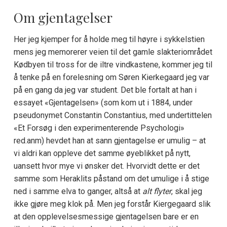
Om gjentagelser
Her jeg kjemper for å holde meg til høyre i sykkelstien
mens jeg memorerer veien til det gamle slakteriområdet
Kødbyen til tross for de iltre vindkastene, kommer jeg til
å tenke på en forelesning om Søren Kierkegaard jeg var
på en gang da jeg var student. Det ble fortalt at han i
essayet «Gjentagelsen» (som kom ut i 1884, under
pseudonymet Constantin Constantius, med undertittelen
«Et Forsøg i den experimenterende Psychologi»
red.anm) hevdet han at sann gjentagelse er umulig – at
vi aldri kan oppleve det samme øyeblikket på nytt,
uansett hvor mye vi ønsker det. Hvorvidt dette er det
samme som Heraklits påstand om det umulige i å stige
ned i samme elva to ganger, altså at
alt flyter
, skal jeg
ikke gjøre meg klok på. Men jeg forstår Kiergegaard slik
at den opplevelsesmessige gjentagelsen bare er en