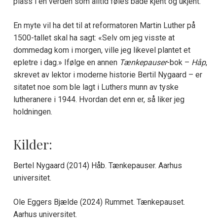
plass i en verden som alltid føles både kjent og ukjent.
En myte vil ha det til at reformatoren Martin Luther på
1500-tallet skal ha sagt: «Selv om jeg visste at
dommedag kom i morgen, ville jeg likevel plantet et
epletre i dag.» Ifølge en annen
Tænkepauser
-bok –
Håp
,
skrevet av lektor i moderne historie Bertil Nygaard – er
sitatet noe som ble lagt i Luthers munn av tyske
lutheranere i 1944. Hvordan det enn er, så liker jeg
holdningen.
Kilder:
Bertel Nygaard (2014) Håb. Tænkepauser. Aarhus
universitet.
Ole Eggers Bjælde (2024) Rummet. Tænkepauset.
Aarhus universitet.