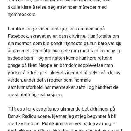
skulle klare å reise seg etter noen måneder med
hjemmeskole.
For ikke lenge siden leste jeg en kommentar på
Facebook, skrevet av en dansk kvinne. Hun fortalte om
sin mormor, som ble sendt i tjeneste da hun bare var sju
år gammel. Der måtte hun dele rom med familiens nylig
avdøde barn – og om natten kunne hun høre rottene
gnage på liket. Neppe en barndomsopplevelse man
ønsker å etterligne. Likevel viser det at selv i vår del av
verden, under det vi regner som ‘normale’
samfunnsforhold, har mennesker stått i og håndtert de
mest ufattelige situasjoner.
Til tross for ekspertenes glimrende betraktninger på
Dansk Radios scene, kjenner jeg at jeg begynner å bli
mett av historie. Publikummeren ved siden av meg –
iført nikkers og Robin Hood-hatt – har duppet av, og mitt