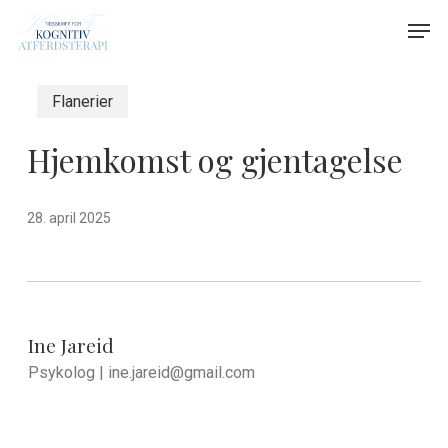
Skip
Menu
Men
to
main
content
Flanerier
Hjemkomst og gjentagelse
28. april 2025
Ine Jareid
Psykolog |
ine.jareid@gmail.com