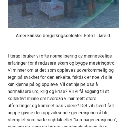
Amerikanske borgerkrigssoldater. Foto I. Jareid.
I terapi bruker vi ofte normalisering av menneskelige
erfaringer for å redusere skam og bygge mestringstro.
Vi minner om at det som oppleves uoverkommelig og
tegn på svakhet for den enkelte, faktisk er noe vi alle
kan kjenne på og oppleve. Vil det hjelpe oss å
normalisere uro, krig og krise? Vil vi få adgang til et
kollektivt minne om hvordan vi har møtt store
utfordringer og kommet oss videre? Det vil i hvert fall
neppe gavne den oppvoksende generasjonen å bli
stemplet som sarte snøflak eller “koronagenerasjonen”,
som om de, som de første i verdenshistorien, ikke