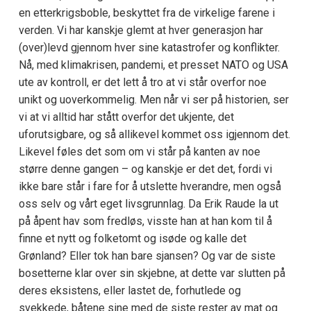
en etterkrigsboble, beskyttet fra de virkelige farene i
verden. Vi har kanskje glemt at hver generasjon har
(over)levd gjennom hver sine katastrofer og konflikter.
Nå, med klimakrisen, pandemi, et presset NATO og USA
ute av kontroll, er det lett å tro at vi står overfor noe
unikt og uoverkommelig. Men når vi ser på historien, ser
vi at vi alltid har stått overfor det ukjente, det
uforutsigbare, og så allikevel kommet oss igjennom det.
Likevel føles det som om vi står på kanten av noe
større denne gangen – og kanskje er det det, fordi vi
ikke bare står i fare for å utslette hverandre, men også
oss selv og vårt eget livsgrunnlag. Da Erik Raude la ut
på åpent hav som fredløs, visste han at han kom til å
finne et nytt og folketomt og isøde og kalle det
Grønland? Eller tok han bare sjansen? Og var de siste
bosetterne klar over sin skjebne, at dette var slutten på
deres eksistens, eller lastet de, forhutlede og
svekkede, båtene sine med de siste rester av mat og