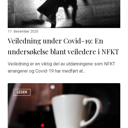
veiledere
i
NFKT
17. desember 2020
Veiledning under Covid-19: En
undersøkelse blant veiledere i NFKT
Veiledning er en viktig del av utdanningene som NFKT
arrangerer og Covid-19 har medført at…
Mot
LEDER
normalt