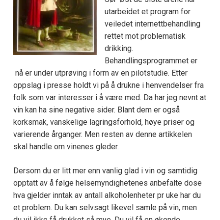
utarbeidet et program for
veiledet internettbehandling
rettet mot problematisk
drikking.
Behandlingsprogrammet er
nå er under utprøving i form av en pilotstudie. Etter
oppslag i presse holdt vi på å drukne i henvendelser fra
folk som var interesser i å være med. Da har jeg nevnt at
vin kan ha sine negative sider. Blant dem er også
korksmak, vanskelige lagringsforhold, høye priser og
varierende årganger. Men resten av denne artikkelen
skal handle om vinenes gleder.
Dersom du er litt mer enn vanlig glad i vin og samtidig
opptatt av å følge helsemyndighetenes anbefalte dose
hva gjelder inntak av antall alkoholenheter pr uke har du
et problem. Du kan selvsagt likevel samle på vin, men
du vil ikke få drukket så mye. Du vil få en økende