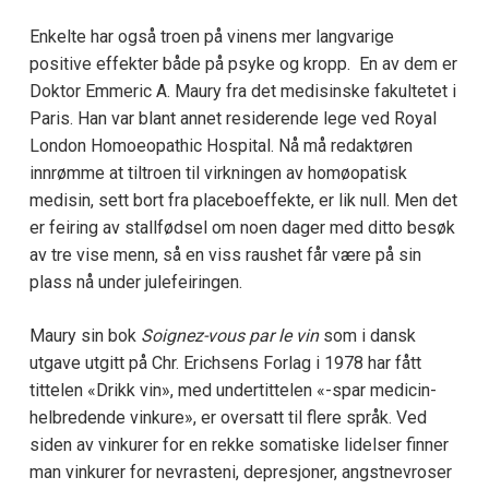
Enkelte har også troen på vinens mer langvarige
positive effekter både på psyke og kropp. En av dem er
Doktor Emmeric A. Maury fra det medisinske fakultetet i
Paris. Han var blant annet residerende lege ved Royal
London Homoeopathic Hospital. Nå må redaktøren
innrømme at tiltroen til virkningen av homøopatisk
medisin, sett bort fra placeboeffekte, er lik null. Men det
er feiring av stallfødsel om noen dager med ditto besøk
av tre vise menn, så en viss raushet får være på sin
plass nå under julefeiringen.
Maury sin bok
Soignez-vous par le vin
som i dansk
utgave utgitt på Chr. Erichsens Forlag i 1978 har fått
tittelen «Drikk vin», med undertittelen «-spar medicin-
helbredende vinkure», er oversatt til flere språk. Ved
siden av vinkurer for en rekke somatiske lidelser finner
man vinkurer for nevrasteni, depresjoner, angstnevroser