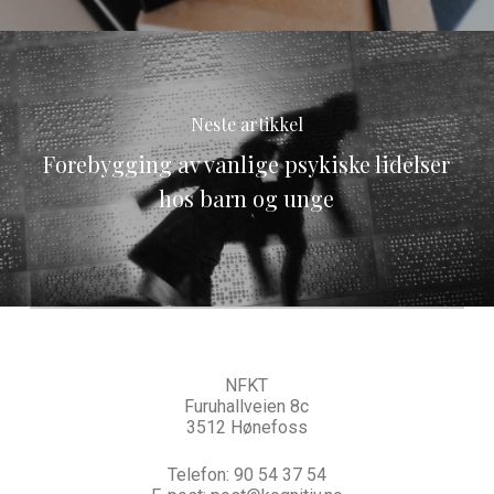
Neste artikkel
Forebygging av vanlige psykiske lidelser
hos barn og unge
NFKT
Furuhallveien 8c
3512 Hønefoss
Telefon:
90 54 37 54