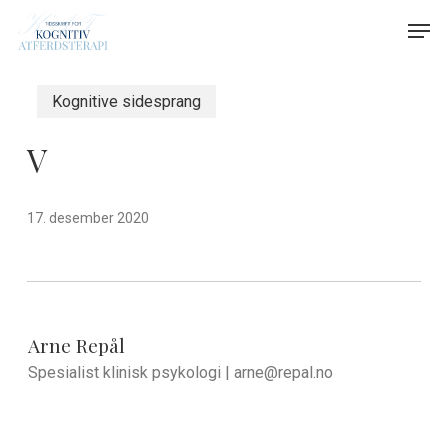
Skip
Menu
Men
to
main
content
Kognitive sidesprang
V
17. desember 2020
Arne Repål
Spesialist klinisk psykologi |
arne@repal.no