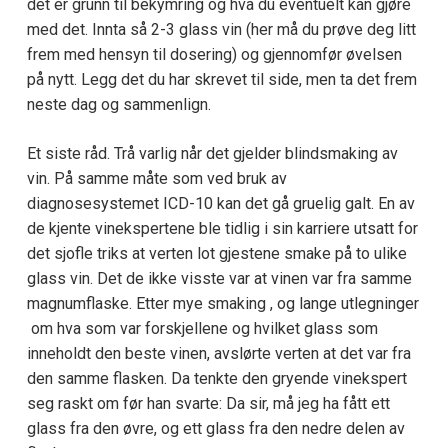
det er grunn til bekymring og hva du eventuelt kan gjøre
med det. Innta så 2-3 glass vin (her må du prøve deg litt
frem med hensyn til dosering) og gjennomfør øvelsen
på nytt. Legg det du har skrevet til side, men ta det frem
neste dag og sammenlign.
Et siste råd. Trå varlig når det gjelder blindsmaking av
vin. På samme måte som ved bruk av
diagnosesystemet ICD-10 kan det gå gruelig galt. En av
de kjente vinekspertene ble tidlig i sin karriere utsatt for
det sjofle triks at verten lot gjestene smake på to ulike
glass vin. Det de ikke visste var at vinen var fra samme
magnumflaske. Etter mye smaking , og lange utlegninger
om hva som var forskjellene og hvilket glass som
inneholdt den beste vinen, avslørte verten at det var fra
den samme flasken. Da tenkte den gryende vinekspert
seg raskt om før han svarte: Da sir, må jeg ha fått ett
glass fra den øvre, og ett glass fra den nedre delen av