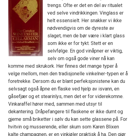
trengs. Ofte er det en del av ritualet
ved selve vindrikkingen. Vinglass er
helt essensielt. Her snakker vi ikke
nødvendigvis om de dyreste av
slaget, men de bør være i klart glass
som ikke er for tykt. Stett er en
selvfølge. En god vinåpner er viktig,
selv om også gode viner nå kan
komme med skrukork. Her finnes det mange typer å
velge mellom, men den tradisjonelle vinkelner-typen er å
foretrekke. Dersom du er blant perfeksjonistene kan du
selvsagt også åpne en flaske ved hjelp av isvann, en
gåsefjær og et stearinlys, men det er for viderekomne.
Vinkaraffel hører med, sammen med utsyr til
dekantering. Dråpefangere til flaskene er ikke dumt og
gjerne små briketter i sølv du kan sette glassene på. For
hvitvin og musserende, eller skum som Karen Blixen
kalte champagnen, er en vinkjøler praktisk å ha. Den gjør