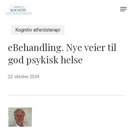
Skip
Menu
Men
to
main
content
Kognitiv atferdsterapi
eBehandling. Nye veier til
god psykisk helse
22. oktober 2024