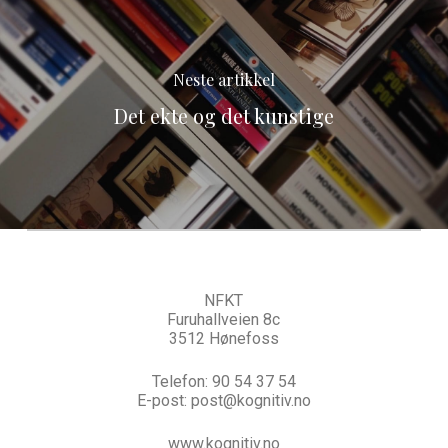
Neste artikkel
Det ekte og det kunstige
NFKT
Furuhallveien 8c
3512 Hønefoss
Telefon:
90 54 37 54
E-post:
post@kognitiv.no
www.kognitiv.no