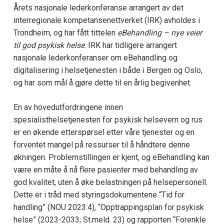
Årets nasjonale lederkonferanse arrangert av det
interregionale kompetansenettverket (IRK) avholdes i
Trondheim, og har fått tittelen
eBehandling – nye veier
til god psykisk helse
. IRK har tidligere arrangert
nasjonale lederkonferanser om eBehandling og
digitalisering i helsetjenesten i både i Bergen og Oslo,
og har som mål å gjøre dette til en årlig begivenhet.
En av hovedutfordringene innen
spesialisthelsetjenesten for psykisk helsevern og rus
er en økende etterspørsel etter våre tjenester og en
forventet mangel på ressurser til å håndtere denne
økningen. Problemstillingen er kjent, og eBehandling kan
være en måte å nå flere pasienter med behandling av
god kvalitet, uten å øke belastningen på helsepersonell.
Dette er i tråd med styringsdokumentene “Tid for
handling” (NOU 2023:4), “Opptrappingsplan for psykisk
helse” (2023-2033; St.meld. 23) og rapporten “Forenkle