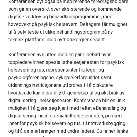
Konferansen byr også på inspirerende foredragsholdere
som gir en oversikt over eksisterende og kommende
digitale verktøy og behandlingsprogrammer, med
hovedvekt på psykisk helsevern. Deltagere får mulighet
til å selv teste ut ulike behandlingsprogram på ny
teknisk plattform, med nytt brukergrensesnitt.
Konferansen avsluttes med en paneldebatt hvor
toppledere innen spesialisthelsetjenesten for psykisk
helsevern og rus, representanter fra lege- og
psykologforeningene, sykepleierforbundet samt
utdanningsinstitusjonene utfordres til å diskutere
hvordan de kan bidra til økt kjennskap til og økt bruk av
digitalisering i helsetjenesten. Konferansen blir en unik
mulighet til å gjøre seg kjent med feltet eBehandling og
digitalisering innen spesialisthelsetjenesten, primært
innenfor psykisk helsevern og rus, til nettverksbygging
og til å dele erfaringer med andre ledere. Du finner lenke